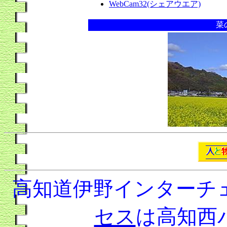
WebCam32(シェアウエア)
菜
高知道
伊野インターチ
セス
は高知西