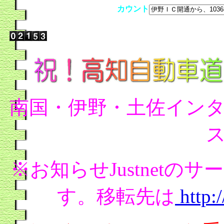
カウント
南国・伊野・土佐イン
※お知らせJustnet
す。移転先は
http: