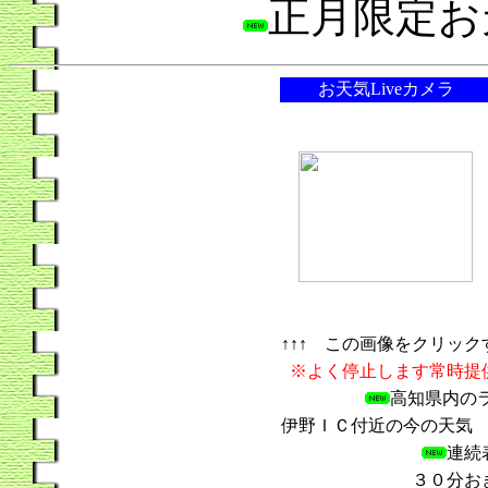
正月限定
お天気Liveカメラ
↑↑↑ この画像をクリッ
※よく停止します常時提
高知県内の
伊野ＩＣ付近の今の天気
連
３０分