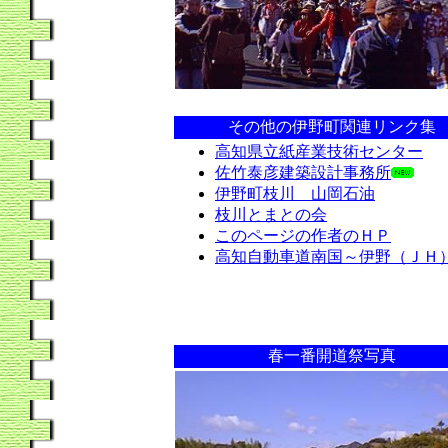
その他の伊野町関連リンク集
高知県立紙産業技術センター
佐竹泰彦建築設計事務所
伊野町枝川 山岡石油
枝川とまとの会
このページの作者のＨＰ
高知自動車道南国～伊野（ＪＨ
春一番開道祭写真