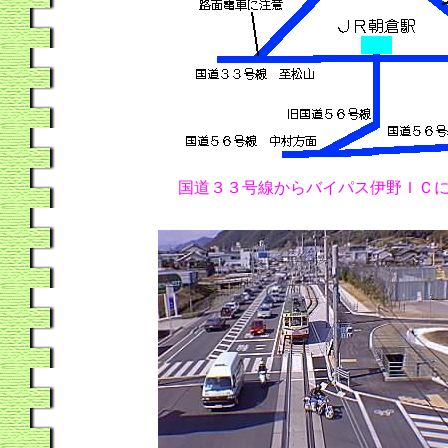
国
道３３号線からバイパス伊野ＩＣ