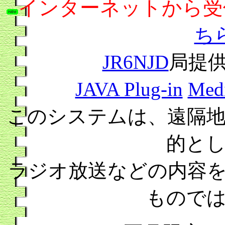
インターネットから
ち
JR6NJD
局提供
JAVA Plug-in
Medi
このシステムは、遠隔
的と
ラジオ放送などの内容
もので