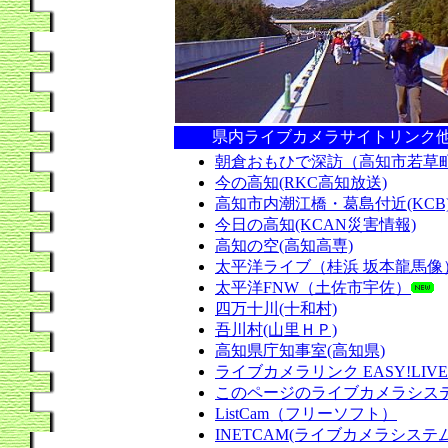
県内ライブカメラサイトリンク
朝倉おもひで深訪（高知市若草
今の高知(RKC高知放送)
高知市内潮江橋・葛島付近(KCB
今日の高知(KCAN災害情報)
高知の空(高知高専)
太平洋ライブ（桂浜 坂本龍馬像
太平洋FNW（土佐市宇佐）
四万十川(十和村)
吾川村(山里ＨＰ)
高知県庁知事室(高知県)
ライブカメラリンク EASY!LIVE
このページのライブカメラシス
ListCam（フリーソフト）
INETCAM(ライブカメラシステ